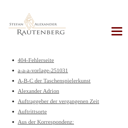
Profil
Auftraggeber
Close-Up Magic
Zaubertrick
Kontaktseite
Vita
Auftrittsorte
Salonmagie
Downloads
Impressum
Korrespondenz
Zeremonienmeister
Suche
Datenschutz
404-Fehlerseite
Presse
Business Magic
Sitemap
Letzte Seite
a-a-a-vorlage-251031
A-B-C der Taschenspielerkunst
Zaubertheater
Alexander Adrion
Maßarbeit
Auftraggeber der vergangenen Zeit
Auftrittsorte
Zauberstunde
Aus der Korrespondenz: