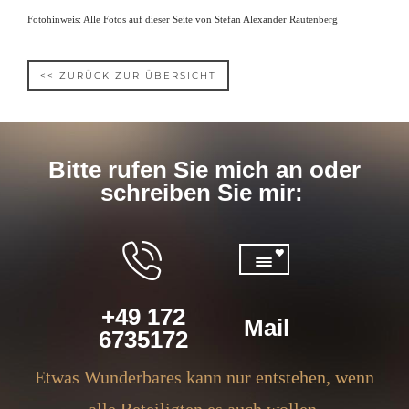
Fotohinweis: Alle Fotos auf dieser Seite von Stefan Alexander Rautenberg
<< ZURÜCK ZUR ÜBERSICHT
Bitte rufen Sie mich an oder
schreiben Sie mir:
+49 172
Mail
6735172
Etwas Wunderbares kann nur entstehen, wenn
alle Beteiligten es auch wollen.