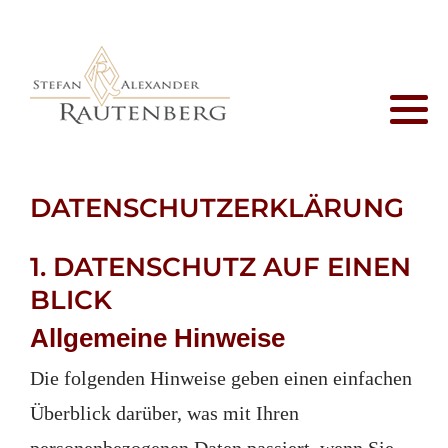
Profil
Auftraggeber
Close-Up Magic
Zaubertrick
Kontaktseite
Vita
Auftrittsorte
Salonmagie
Downloads
Impressum
Korrespondenz
Zeremonienmeister
Suche
Datenschutz
DATENSCHUTZERKLÄRUNG
Presse
Business Magic
Sitemap
Letzte Seite
1. DATENSCHUTZ AUF EINEN
Zaubertheater
BLICK
Allgemeine Hinweise
Maßarbeit
Die folgenden Hinweise geben einen einfachen
Zauberstunde
Überblick darüber, was mit Ihren