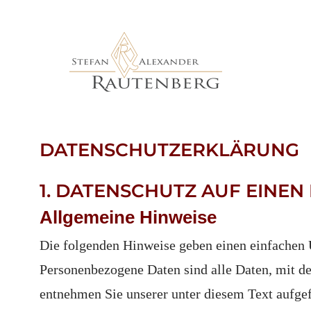
Profil
Auftraggeber
Close-Up Magic
Zaubertrick
Kontaktseite
Vita
Auftrittsorte
Salonmagie
Downloads
Impressum
Korrespondenz
Zeremonienmeister
Suche
Datenschutz
DATENSCHUTZERKLÄRUNG
Presse
Business Magic
Sitemap
Letzte Seite
1. DATENSCHUTZ AUF EINEN
Zaubertheater
Allgemeine Hinweise
Maßarbeit
Die folgenden Hinweise geben einen einfachen 
Personenbezogene Daten sind alle Daten, mit d
Zauberstunde
entnehmen Sie unserer unter diesem Text aufge